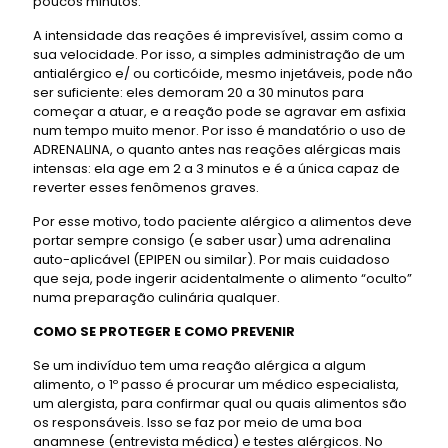
poucos minutos.
A intensidade das reações é imprevisível, assim como a
sua velocidade. Por isso, a simples administração de um
antialérgico e/ ou corticóide, mesmo injetáveis, pode não
ser suficiente: eles demoram 20 a 30 minutos para
começar a atuar, e a reação pode se agravar em asfixia
num tempo muito menor. Por isso é mandatório o uso de
ADRENALINA, o quanto antes nas reações alérgicas mais
intensas: ela age em 2 a 3 minutos e é a única capaz de
reverter esses fenômenos graves.
Por esse motivo, todo paciente alérgico a alimentos deve
portar sempre consigo (e saber usar) uma adrenalina
auto-aplicável (EPIPEN ou similar). Por mais cuidadoso
que seja, pode ingerir acidentalmente o alimento “oculto”
numa preparação culinária qualquer.
COMO SE PROTEGER E COMO PREVENIR
Se um indivíduo tem uma reação alérgica a algum
alimento, o 1º passo é procurar um médico especialista,
um alergista, para confirmar qual ou quais alimentos são
os responsáveis. Isso se faz por meio de uma boa
anamnese (entrevista médica) e testes alérgicos. No