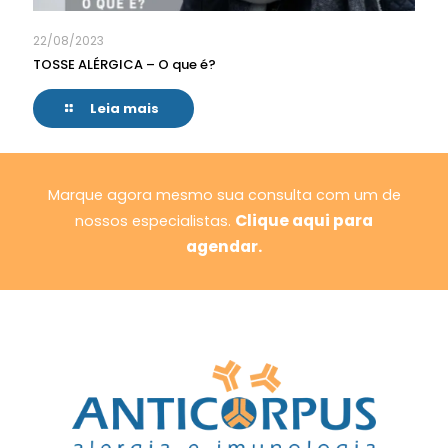
22/08/2023
TOSSE ALÉRGICA – O que é?
Leia mais
Marque agora mesmo sua consulta com um de
Clique aqui para
nossos especialistas.
agendar.