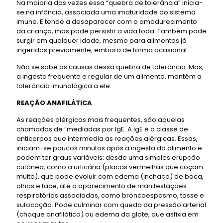
Na maioria das vezes essa “quebra de tolerância” inicia-
se na infância, associada uma imaturidade do sistema
imune. E tende a desaparecer com o amadurecimento
da criança, mas pode persistir a vida toda. Também pode
surgir em qualquer idade, mesmo para alimentos já
ingeridos previamente, embora de forma ocasional.
Não se sabe as causas dessa quebra de tolerância. Mas,
a ingesta frequente e regular de um alimento, mantém a
tolerância imunológica a ele.
REAÇÃO ANAFILÁTICA
As reações alérgicas mais frequentes, são aquelas
chamadas de “mediadas por IgE. A IgE é a classe de
anticorpos que intermedia as reações alérgicas. Essas,
iniciam-se poucos minutos após a ingesta do alimento e
podem ter graus variáveis: desde uma simples erupção
cutânea, como a urticária (placas vermelhas que coçam
muito), que pode evoluir com edema (inchaço) de boca,
olhos e face, até o aparecimento de manifestações
respiratórias associadas, como broncoespasmo, tosse e
sufocação. Pode culminar com queda da pressão arterial
(choque anafilático) ou edema da glote, que asfixia em